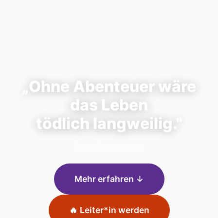
„Ohne Abenteuer wäre
das Leben
tödlich langweilig."
Robert Baden-Powell
Mehr erfahren ↓
🔥 Leiter*in werden