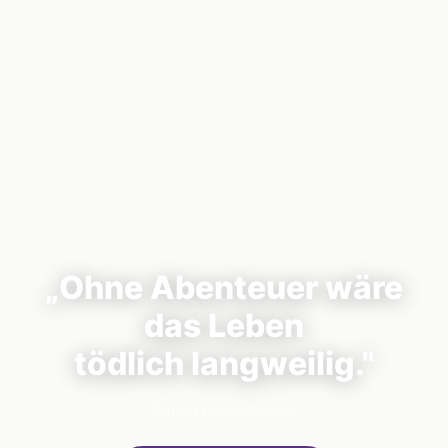
„Ohne Abenteuer wäre
das Leben
tödlich langweilig."
Robert Baden-Powell