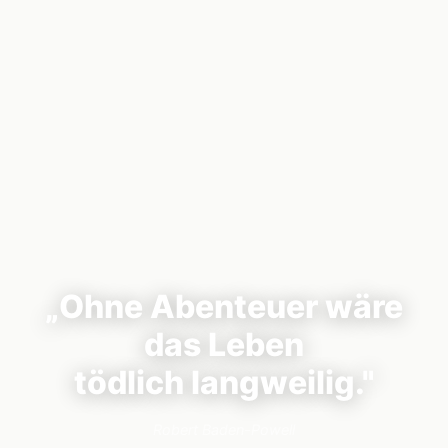
„Ohne Abenteuer wäre
das Leben
tödlich langweilig."
Robert Baden-Powell